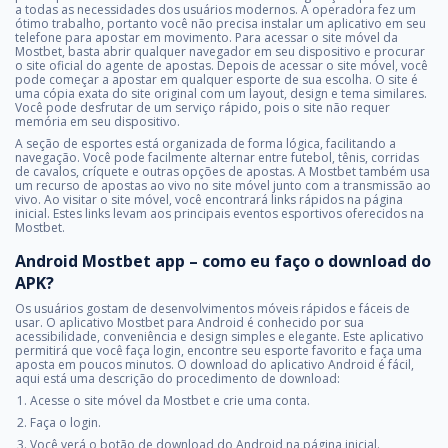
a todas as necessidades dos usuários modernos. A operadora fez um
ótimo trabalho, portanto você não precisa instalar um aplicativo em seu
telefone para apostar em movimento. Para acessar o site móvel da
Mostbet, basta abrir qualquer navegador em seu dispositivo e procurar
o site oficial do agente de apostas. Depois de acessar o site móvel, você
pode começar a apostar em qualquer esporte de sua escolha. O site é
uma cópia exata do site original com um layout, design e tema similares.
Você pode desfrutar de um serviço rápido, pois o site não requer
memória em seu dispositivo.
A seção de esportes está organizada de forma lógica, facilitando a
navegação. Você pode facilmente alternar entre futebol, tênis, corridas
de cavalos, críquete e outras opções de apostas. A Mostbet também usa
um recurso de apostas ao vivo no site móvel junto com a transmissão ao
vivo. Ao visitar o site móvel, você encontrará links rápidos na página
inicial. Estes links levam aos principais eventos esportivos oferecidos na
Mostbet.
Android Mostbet app – como eu faço o download do
APK?
Os usuários gostam de desenvolvimentos móveis rápidos e fáceis de
usar. O aplicativo Mostbet para Android é conhecido por sua
acessibilidade, conveniência e design simples e elegante. Este aplicativo
permitirá que você faça login, encontre seu esporte favorito e faça uma
aposta em poucos minutos. O download do aplicativo Android é fácil,
aqui está uma descrição do procedimento de download:
Acesse o site móvel da Mostbet e crie uma conta.
Faça o login.
Você verá o botão de download do Android na página inicial.