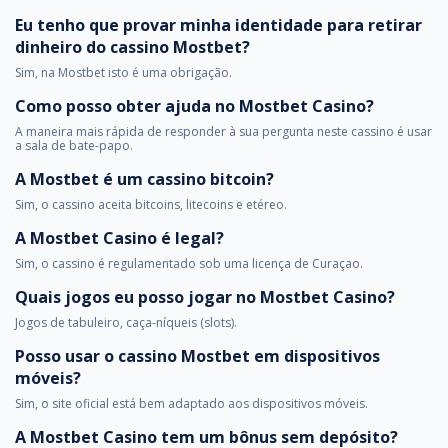
Eu tenho que provar minha identidade para retirar
dinheiro do cassino Mostbet?
Sim, na Mostbet isto é uma obrigação.
Como posso obter ajuda no Mostbet Casino?
A maneira mais rápida de responder à sua pergunta neste cassino é usar
a sala de bate-papo.
A Mostbet é um cassino bitcoin?
Sim, o cassino aceita bitcoins, litecoins e etéreo.
A Mostbet Casino é legal?
Sim, o cassino é regulamentado sob uma licença de Curaçao.
Quais jogos eu posso jogar no Mostbet Casino?
Jogos de tabuleiro, caça-níqueis (slots).
Posso usar o cassino Mostbet em dispositivos
móveis?
Sim, o site oficial está bem adaptado aos dispositivos móveis.
A Mostbet Casino tem um bônus sem depósito?